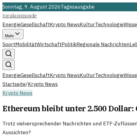
Sonntag, 9. August 2026
Tagesausgabe
torakosmos
de
Energie
Gesellschaft
Krypto News
Kultur
Technologie
Wisse
Mehr
Sport
Mobilität
Wirtschaft
Politik
Regionale Nachrichten
Le
Energie
Gesellschaft
Krypto News
Kultur
Technologie
Wisse
Startseite
/
Krypto News
Krypto News
Ethereum bleibt unter 2.500 Dollar:
Trotz vielversprechender Nachrichten und ETF-Zuflüssen
Aussichten?