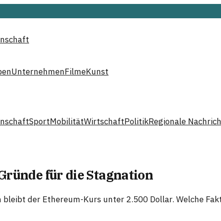
nschaft
ben
Unternehmen
Filme
Kunst
nschaft
Sport
Mobilität
Wirtschaft
Politik
Regionale Nachric
 Gründe für die Stagnation
 bleibt der Ethereum-Kurs unter 2.500 Dollar. Welche Fa