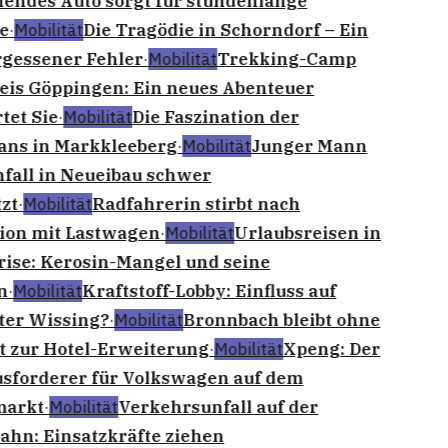
endes Auto sorgt für stundenlange
e
·
Mobilität
Die Tragödie in Schorndorf – Ein
gessener Fehler
·
Mobilität
Trekking-Camp
eis Göppingen: Ein neues Abenteuer
tet Sie
·
Mobilität
Die Faszination der
fans in Markkleeberg
·
Mobilität
Junger Mann
fall in Neueibau schwer
zt
·
Mobilität
Radfahrerin stirbt nach
sion mit Lastwagen
·
Mobilität
Urlaubsreisen in
rise: Kerosin-Mangel und seine
n
·
Mobilität
Kraftstoff-Lobby: Einfluss auf
ter Wissing?
·
Mobilität
Bronnbach bleibt ohne
t zur Hotel-Erweiterung
·
Mobilität
Xpeng: Der
sforderer für Volkswagen auf dem
arkt
·
Mobilität
Verkehrsunfall auf der
ahn: Einsatzkräfte ziehen