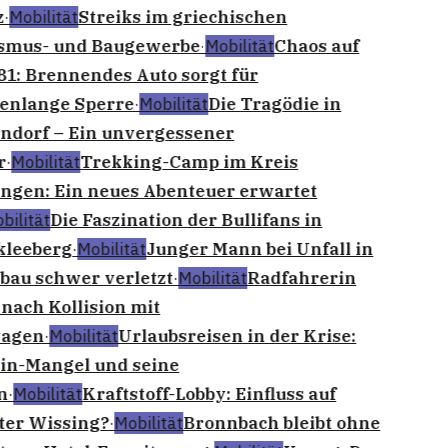
z
·
Mobilität
Streiks im griechischen
smus- und Baugewerbe
·
Mobilität
Chaos auf
81: Brennendes Auto sorgt für
enlange Sperre
·
Mobilität
Die Tragödie in
ndorf – Ein unvergessener
r
·
Mobilität
Trekking-Camp im Kreis
ngen: Ein neues Abenteuer erwartet
bilität
Die Faszination der Bullifans in
leeberg
·
Mobilität
Junger Mann bei Unfall in
bau schwer verletzt
·
Mobilität
Radfahrerin
 nach Kollision mit
agen
·
Mobilität
Urlaubsreisen in der Krise:
in-Mangel und seine
n
·
Mobilität
Kraftstoff-Lobby: Einfluss auf
ter Wissing?
·
Mobilität
Bronnbach bleibt ohne