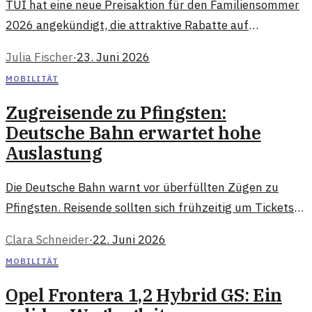
TUI hat eine neue Preisaktion für den Familiensommer
2026 angekündigt, die attraktive Rabatte auf
verschiedene Reisepakete bietet. Familien können sich
Julia Fischer
·
23. Juni 2026
auf zahlreiche Sonderangebote freuen, die einen
MOBILITÄT
unvergesslichen Sommerurlaub ermöglichen.
Zugreisende zu Pfingsten:
Deutsche Bahn erwartet hohe
Auslastung
Die Deutsche Bahn warnt vor überfüllten Zügen zu
Pfingsten. Reisende sollten sich frühzeitig um Tickets
kümmern und alternative Reisemethoden in Betracht
Clara Schneider
·
22. Juni 2026
ziehen.
MOBILITÄT
Opel Frontera 1,2 Hybrid GS: Ein