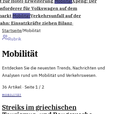
t zur Hotel-Erweiterung
·
Mobilität
Xpeng: Der
sforderer für Volkswagen auf dem
arkt
·
Mobilität
Verkehrsunfall auf der
hn: Einsatzkräfte ziehen Bilanz
·
Startseite
/
Mobilität
Rubrik
Mobilität
Entdecken Sie die neuesten Trends, Nachrichten und
Analysen rund um Mobilität und Verkehrswesen.
36
Artikel
· Seite 1 / 2
MOBILITÄT
Streiks im griechischen