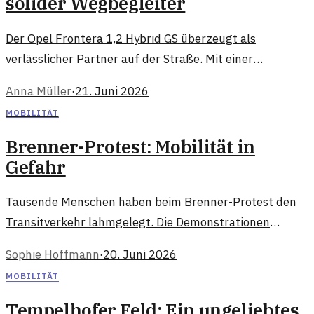
solider Wegbegleiter
Der Opel Frontera 1,2 Hybrid GS überzeugt als
verlässlicher Partner auf der Straße. Mit einer
harmonischen Mischung aus Effizienz und Komfort
Anna Müller
·
21. Juni 2026
geht er neue Wege in der Mobilität.
MOBILITÄT
Brenner-Protest: Mobilität in
Gefahr
Tausende Menschen haben beim Brenner-Protest den
Transitverkehr lahmgelegt. Die Demonstrationen
werfen Fragen zur Zukunft der Mobilität auf.
Sophie Hoffmann
·
20. Juni 2026
MOBILITÄT
Tempelhofer Feld: Ein ungeliebtes