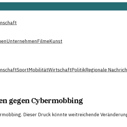
nschaft
ben
Unternehmen
Filme
Kunst
nschaft
Sport
Mobilität
Wirtschaft
Politik
Regionale Nachric
ssen gegen Cybermobbing
mobbing. Dieser Druck könnte weitreichende Veränderung