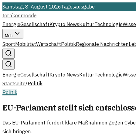
Samstag, 8. August 2026
Tagesausgabe
torakosmos
de
Energie
Gesellschaft
Krypto News
Kultur
Technologie
Wisse
Mehr
Sport
Mobilität
Wirtschaft
Politik
Regionale Nachrichten
Le
Energie
Gesellschaft
Krypto News
Kultur
Technologie
Wisse
Startseite
/
Politik
Politik
EU-Parlament stellt sich entschlo
Das EU-Parlament fordert klare Maßnahmen gegen Cyber
sich bringen.