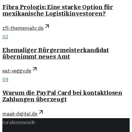
Fibra Prologis: Eine starke Option für
mexikanische Logistikinvestoren?
zfl-themenjahr.de
03
Ehemaliger Bürgermeisterkandidat
übernimmt neues Amt
eat-veggy.de
04
Warum die PayPal Card bei kontaktlosen
Zahlungen überzeugt
maak-digital.de
torakosmos
de