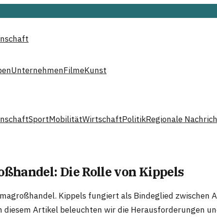
nschaft
ben
Unternehmen
Filme
Kunst
nschaft
Sport
Mobilität
Wirtschaft
Politik
Regionale Nachric
handel: Die Rolle von Kippels
armagroßhandel. Kippels fungiert als Bindeglied zwische
 In diesem Artikel beleuchten wir die Herausforderungen u