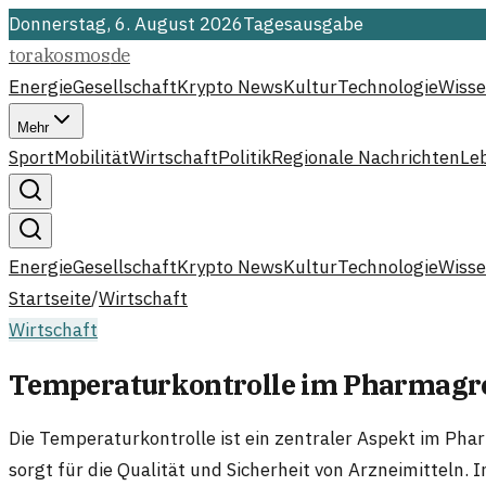
Donnerstag, 6. August 2026
Tagesausgabe
torakosmos
de
Energie
Gesellschaft
Krypto News
Kultur
Technologie
Wisse
Mehr
Sport
Mobilität
Wirtschaft
Politik
Regionale Nachrichten
Le
Energie
Gesellschaft
Krypto News
Kultur
Technologie
Wisse
Startseite
/
Wirtschaft
Wirtschaft
Temperaturkontrolle im Pharmagroß
Die Temperaturkontrolle ist ein zentraler Aspekt im Ph
sorgt für die Qualität und Sicherheit von Arzneimitteln.