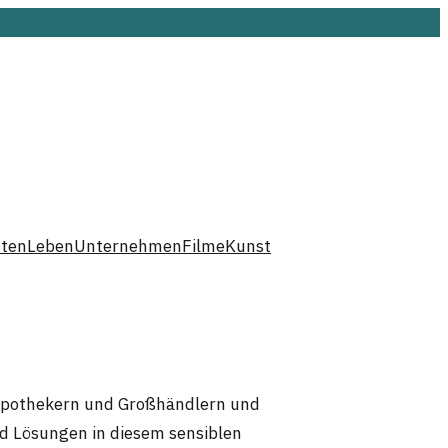
hten
Leben
Unternehmen
Filme
Kunst
n Apothekern und Großhändlern und
nd Lösungen in diesem sensiblen