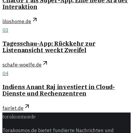
ChatGPT als Super-App: Eine neue Ära der
Interaktion
liloshome.de
03
Tagesschau-App: Rückkehr zur
Listenansicht weckt Zweifel
schafe-woelfe.de
04
Indiens Anant Raj investiert in Cloud-
Dienste und Rechenzentren
fairlet.de
torakosmos
de
Torakosmos.de bietet fundierte Nachrichten und