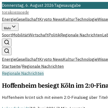
Donnerstag, 6. August 2026
Tagesausgabe
torakosmos
de
Energie
Gesellschaft
Krypto News
Kultur
Technologie
Wisse
Mehr
Sport
Mobilität
Wirtschaft
Politik
Regionale Nachrichten
Le
Energie
Gesellschaft
Krypto News
Kultur
Technologie
Wisse
Startseite
/
Regionale Nachrichten
Regionale Nachrichten
Hoffenheim besiegt Köln im 2:0-Final
Hoffenheim krönt sich mit einem 2:0-Finalsieg über Titel