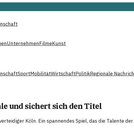
nschaft
ben
Unternehmen
Filme
Kunst
nschaft
Sport
Mobilität
Wirtschaft
Politik
Regionale Nachric
e und sichert sich den Titel
verteidiger Köln. Ein spannendes Spiel, das die Talente de