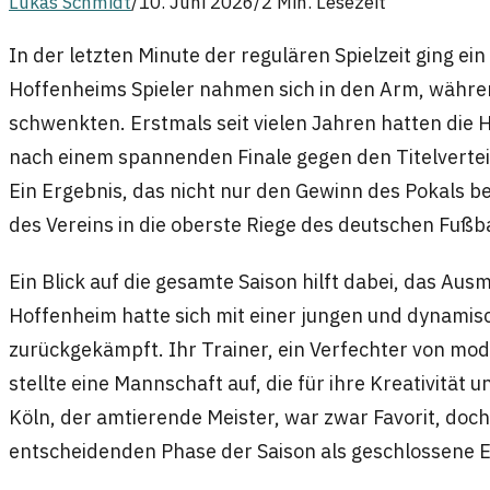
Lukas Schmidt
/
10. Juni 2026
/
2 Min. Lesezeit
In der letzten Minute der regulären Spielzeit ging ei
Hoffenheims Spieler nahmen sich in den Arm, während
schwenkten. Erstmals seit vielen Jahren hatten die H
nach einem spannenden Finale gegen den Titelverteidi
Ein Ergebnis, das nicht nur den Gewinn des Pokals b
des Vereins in die oberste Riege des deutschen Fußbal
Ein Blick auf die gesamte Saison hilft dabei, das Aus
Hoffenheim hatte sich mit einer jungen und dynamisc
zurückgekämpft. Ihr Trainer, ein Verfechter von mod
stellte eine Mannschaft auf, die für ihre Kreativität 
Köln, der amtierende Meister, war zwar Favorit, doch
entscheidenden Phase der Saison als geschlossene E